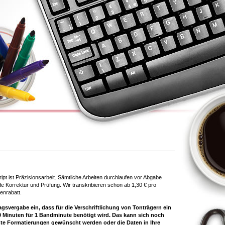
ipt ist Präzisionsarbeit. Sämtliche Arbeiten durchlaufen vor Abgabe
 Korrektur und Prüfung. Wir transkribieren schon ab 1,30 € pro
enrabatt.
ragsvergabe ein, dass für die Verschriftlichung von Tonträgern ein
10 Minuten für 1 Bandminute benötigt wird. Das kann sich noch
te Formatierungen gewünscht werden oder die Daten in Ihre