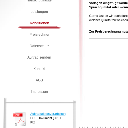
Transkript Muster
Vorlagen eingefügt werden
Sprachqualität oder wenn 
Leistungen
Gerne lassen wir auch durch 
welcher Qualität zu welchem
Konditionen
Zur Preisberechnung nutz
Preisrechner
Datenschutz
Auftrag senden
Kontakt
AGB
Impressum
Auftragsdatenverarbeitungsvereinbarung_M[...]
PDF-Dokument [801.1
KB]