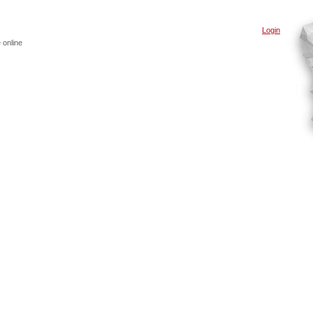
Login
 online